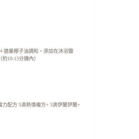
2滴＋適量椰子油調和，添加在沐浴鹽
10-15分鐘內）
配方 5滴熱情複方+ 3滴伊蘭伊蘭+