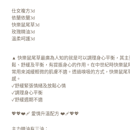
仕女複方3d
依蘭依蘭3d
快樂鼠尾草3d
玫瑰精油3d
溫柔呵護3d
▲ 快樂鼠尾草最廣為人知的就是可以調理身心平衡，其
鬆、舒緩及平衡，有提振身心的作用。在中世紀時快樂鼠
常用來減緩輕微的肌膚不適。透過嗅吸的方式，快樂鼠尾
感。
✓舒緩緊張情緒及放鬆心情
✓調理身心平衡
✓舒緩週期不適
💖💖❤️‍🩹 愛情升溫配方 ❤️‍🩹💖💖
主力精油有三油：