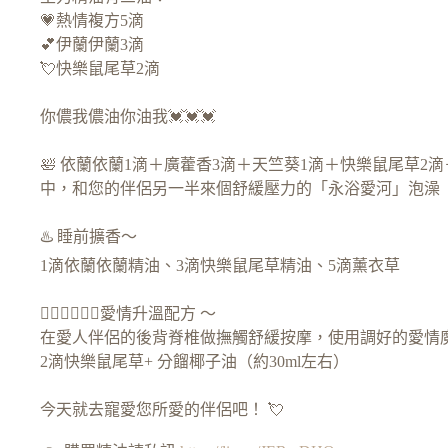
💗熱情複方5滴
💕伊蘭伊蘭3滴
💘快樂鼠尾草2滴
你儂我儂油你油我💓💓💓
🛀 依蘭依蘭1滴＋廣藿香3滴＋天竺葵1滴＋快樂鼠尾草
中，和您的伴侶另一半來個舒緩壓力的「永浴愛河」泡澡（約
♨️ 睡前擴香～
1滴依蘭依蘭精油、3滴快樂鼠尾草精油、5滴薰衣草
❤️‍🔥❤️‍🔥❤️‍🔥愛情升溫配方 ～
在愛人伴侶的後背脊椎做撫觸舒緩按摩，使用調好的愛情魔力
2滴快樂鼠尾草+ 分餾椰子油（約30ml左右）
今天就去寵愛您所愛的伴侶吧！ 💘