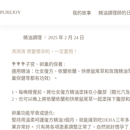
PUREJOY
我的故事
精油調理師的
精油調理
2025 年 2 月 24 日
🈵️🈵️🈵️ 想要懷孕的，一定要用！
💐💐💐子宮、卵巢的保養 :
適用精油：仕女復方、依蘭依蘭、快樂鼠尾草和玫瑰精油
巢保健等都有功效）。
1、每晚睡覺前，將仕女復方精油塗抹在小腹部（關元穴
2、也可以晚上將依蘭依蘭和快樂鼠尾草一起塗抹下腹部
卵巢功能早衰或退化:
堅持用溫柔呵護復方精油3個月，就能達到吃DEHA三年
果非常好。 只有將各項激素調整正常了，自然就好懷孕了