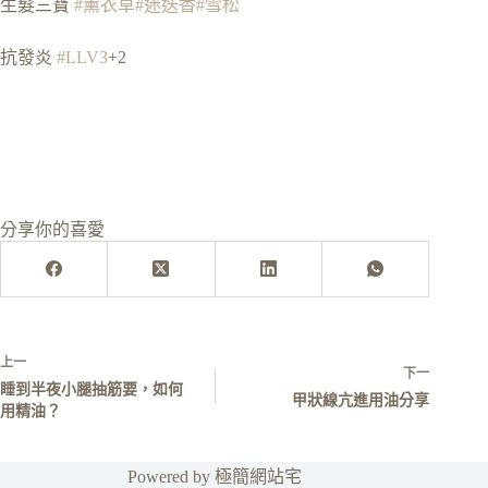
生髮三寶
#薰衣草
#迷迭香
#雪松
抗發炎
#LLV3
+2
分享你的喜愛
上一
下一
睡到半夜小腿抽筋要，如何
甲狀線亢進用油分享
用精油？
Powered by 極簡網站宅