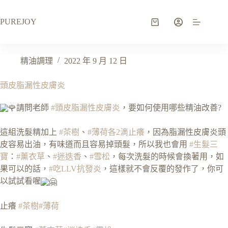
PUREJOY
精油調理
2022 年 9 月 12 日
頭皮脂漏性皮膚炎
請問老師
#頭皮脂漏性皮膚炎
，要如何使用哪些精油改善?
這組洗髮精加上
#茶樹
、
#薄荷各2滴止癢
，因為脂漏性皮膚炎頭
皮容易出油，有味道而且容易掉頭髮，所以我也會用
#生髮三
寶
：
#薰衣草
、
#迷迭香
、
#雪松
，每次洗髮的時候會換著用，如
果可以的話，
#吃LLV抗發炎
，這樣就不會反覆的發作了，你可
以試試看喔
止癢
#茶樹
#薄荷