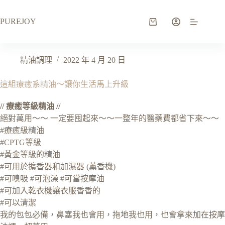
PUREJOY
精油調理
2022 年 4 月 20 日
這組療癒系精油～讓你生活馬上升級
// 療癒等級精油 //
絕對萬用～～ 一定要囤起來～～一整年的醫藥費都省下來～～
#療癒級精油
#CPTG等級
#黃金等級的精油
#可用於擴香器和加濕器 (薰香機)
#可嗅吸 #可泡澡 #可當按摩油
#可加入乾衣機讓衣服香香的
#可以清潔
我的包包必備，鼻塞我也會用，拖地我也用，也會拿來加在按摩