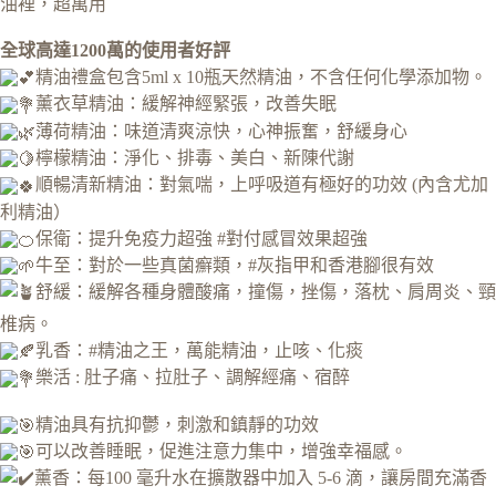
油裡，超萬用
全球高達1200萬的使用者好評
精油禮盒包含5ml x 10瓶天然精油，不含任何化學添加物。
薰衣草精油：緩解神經緊張，改善失眠
薄荷精油：味道清爽涼快，心神振奮，舒緩身心
檸檬精油：淨化、排毒、美白、新陳代謝
順暢清新精油：對氣喘，上呼吸道有極好的功效 (內含尤加
利精油）
保衛：提升免疫力超強 #對付感冒效果超強
牛至：對於一些真菌癬類，#灰指甲和香港腳很有效
舒緩：緩解各種身體酸痛，撞傷，挫傷，落枕、肩周炎、頸
椎病。
乳香：#精油之王，萬能精油，止咳、化痰
樂活 : 肚子痛、拉肚子、調解經痛、宿醉
精油具有抗抑鬱，刺激和鎮靜的功效
可以改善睡眠，促進注意力集中，增強幸福感。
薰香：每100 毫升水在擴散器中加入 5-6 滴，讓房間充滿香