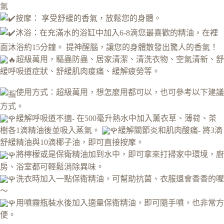
氣
按摩： 享受舒緩的香氣，放鬆您的身體。
沐浴：在充滿水的浴缸中加入6-8滴您最喜歡的精油，在裡
面沐浴約15分鐘。 提神醒腦，讓您的身體散發出驚人的香氣！
超級萬用，驅蟲防蟲、居家清潔、清洗衣物、空氣清新、舒
緩呼吸道症狀、舒緩肌肉痠痛、緩解疲勞等。
使用方式：超級萬用，想怎麼用都可以，也可參考以下建議
方式。
緩解呼吸道不適- 在500毫升熱水中加入薰衣草、薄荷、茶
樹各1滴精油後並吸入蒸氣。
緩解關節炎和肌肉酸痛- 將3滴
舒緩精油與10滴椰子油，即可直接按摩。
將檸檬或是保衛精油加到水中，即可拿來打掃家中環境，廚
房、浴室都可輕鬆消除異味。
洗衣時加入一點保衛精油，可幫助抗菌、衣服還會香香的喔
～
用噴霧瓶裝水後加入適量保衛精油，即可隨手噴，也非常方
便。