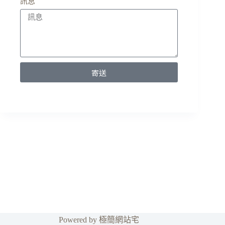
訊息
寄送
A
l
t
e
r
n
a
t
i
v
e
:
Powered by 極簡網站宅